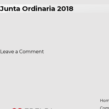
Anual
Junta Ordinaria 2018
2018
on
Leave a Comment
Junta
Ordinaria
2018
Hom
Com