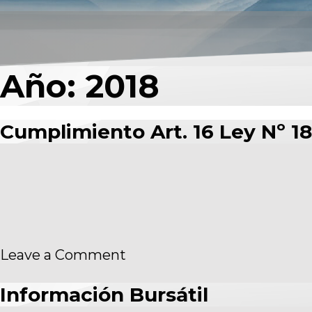
Año:
2018
Cumplimiento Art. 16 Ley Nº 18
on
Leave a Comment
Cumplimiento
Art.
Información Bursátil
16
Ley