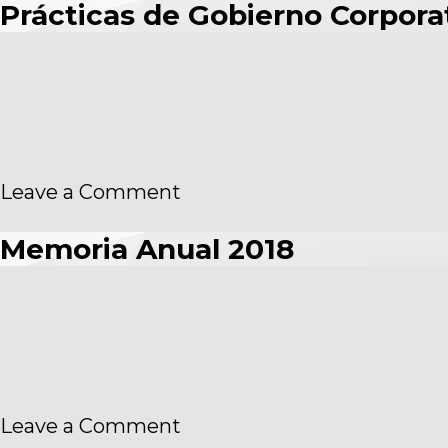
Prácticas de Gobierno Corpora
31-
12-
2018
on
Leave a Comment
Prácticas
de
Memoria Anual 2018
Gobierno
Corporativo
on
Leave a Comment
Memoria