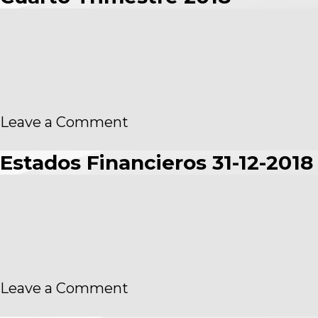
on
Leave a Comment
Cuarto
Trimestre
Estados Financieros 31-12-2018
2018
on
Leave a Comment
Estados
Financieros