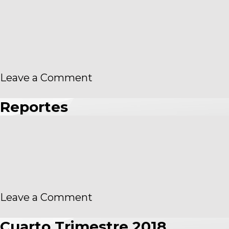
Nº
18.045,
fecha
de
publicación
EEFF
on
Leave a Comment
Información
Bursátil
Reportes
on
Leave a Comment
Reportes
Cuarto Trimestre 2018