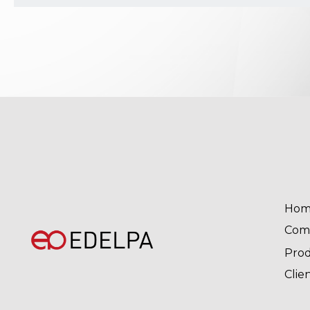
Hom
Com
Pro
Clie