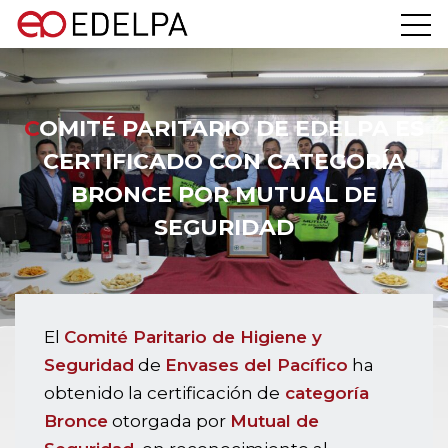
COMITÉ PARITARIO DE EDELPA ES
CERTIFICADO CON CATEGORÍA
BRONCE POR MUTUAL DE
SEGURIDAD
El
Comité Paritario de Higiene y
Seguridad
de
Envases del Pacífico
ha
obtenido la certificación de
categoría
Bronce
otorgada por
Mutual de