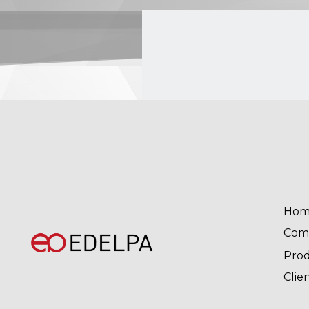
Hom
Com
Pro
Clie