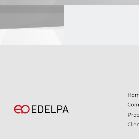
Hom
Com
Pro
Clie