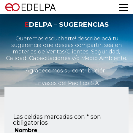
EDELPA – SUGERENCIAS
¡Queremos escucharte! describe acá tu
sugerencia que deseas compartir, sea en
materias de Ventas/Clientes, Seguridad,
Calidad, Capacitaciones y/o Medio Ambiente.
Agradecemos su contribución.
Envases del Pacifico S.A
Las celdas marcadas con * son
obligatorios
Nombre