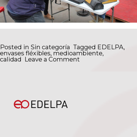
Posted in
Sin categoría
Tagged
EDELPA
,
envases fléxibles
,
medioambiente
,
on
calidad
Leave a Comment
EDELPA
CELEBRA
EXITOSA
FERIA
CON
FOCO
EN
MEDIOAMBIETE,
SEGURIDAD
Y
CALIDAD